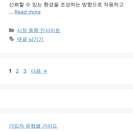
신뢰할 수 있는 환경을 조성하는 방향으로 작용하고
…
Read more
카
시장 동향 인사이트
테
댓글 남기기
고
리
페
페
페
1
2
3
다음
→
이
이
이
지
지
지
가입자 유형별 가이드