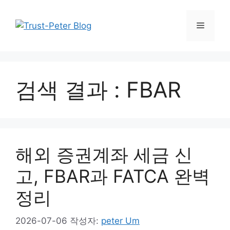
컨
텐
메
츠
로
뉴
건
너
검색 결과 :
FBAR
뛰
기
해외 증권계좌 세금 신
고, FBAR과 FATCA 완벽
정리
2026-07-06
작성자:
peter Um