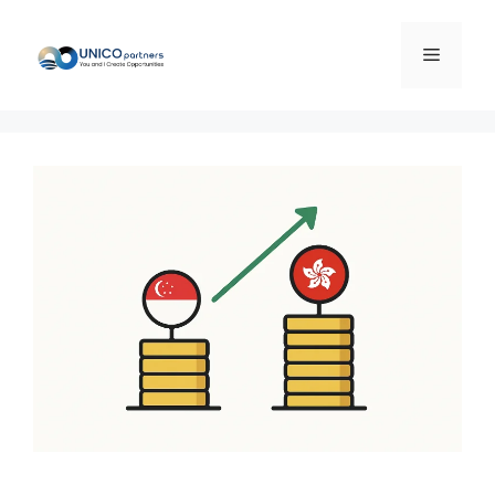
컨
텐
메
츠
로
뉴
건
너
뛰
기