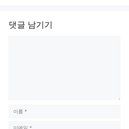
댓글 남기기
댓
글
이
름
이